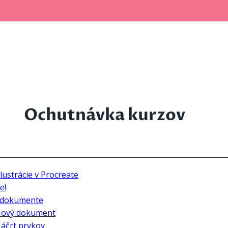
Ochutnávka kurzov
ilustrácie v Procreate
e!
v dokumente
 Nový dokument
Náčrt prvkov