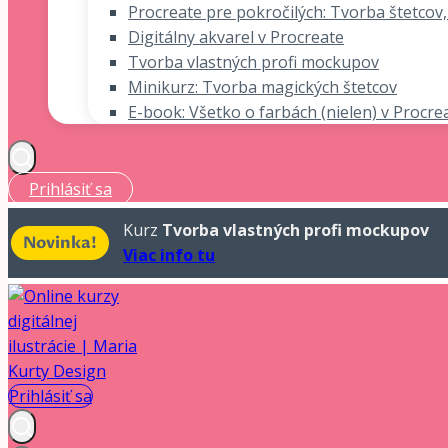
Procreate pre pokročilých: Tvorba štetcov,
Digitálny akvarel v Procreate
Tvorba vlastných profi mockupov
Minikurz: Tvorba magických štetcov
E-book: Všetko o farbách (nielen) v Procre
Prihlásiť sa
Kurz
Tvorba vlastných profi mockupov
Novinka!
Viac info tu
Prihlásiť sa