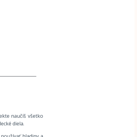
jekte naučíš všetko
ecké diela.
 používať hladiny a