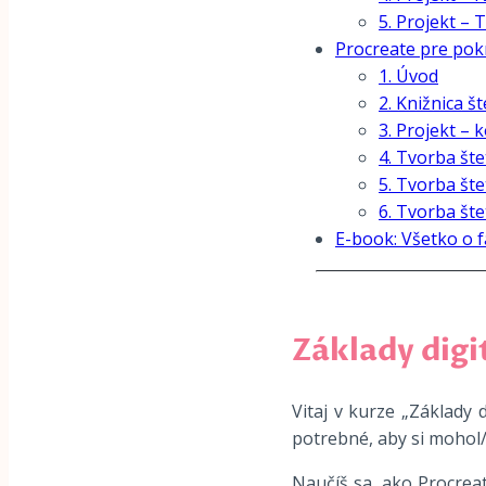
5. Projekt – 
Procreate pre pok
1. Úvod
2. Knižnica š
3. Projekt – 
4. Tvorba šte
5. Tvorba šte
6. Tvorba št
E-book: Všetko o f
Základy digi
Vitaj v kurze „Základy 
potrebné, aby si mohol/
Naučíš sa, ako Procreat