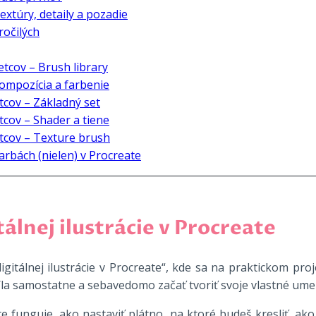
Textúry, detaily a pozadie
ročilých
tetcov – Brush library
kompozícia a farbenie
tcov – Základný set
tcov – Shader a tiene
etcov – Texture brush
arbách (nielen) v Procreate
tálnej ilustrácie v Procreate
digitálnej ilustrácie v Procreate“, kde sa na praktickom pro
la samostatne a sebavedomo začať tvoriť svoje vlastné umel
e funguje, ako nastaviť plátno, na ktoré budeš kresliť, ako